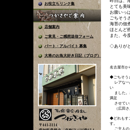
昨日は、
お役立ちリンク集
とても美
お腹いっ
ごちそう
海苔の佃
店舗案内
ほとんど
また、今
ご意見・ご感想送信フォーム
パート・アルバイト 募集
◇ありが
大将のお魚大好き日記（ブログ）
T
名古屋市か
◆ごちそう
レアな一
い
ました。
満足
させてい
（広田さ
◆どれもす
す。
ご主人の