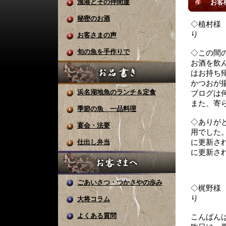
漁港とその仲間達
お客様
秘密のお酒
◇植村様 
り
お客さまの声
旬の魚を手作りで
◇この間
お酒を飲
はお持ち
かつおが
浜名湖地魚のランチ＆定食
ブログは
また、寄
季節の魚 一品料理
◇ありが
宴会・法要
用でした
仕出し弁当
に更新さ
に更新さ
T
ごあいさつ・つかさやの歩み
◇梶野様 
り
大将コラム
よくある質問
こんばん