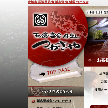
豊橋市 居酒屋 和食 浜名湖 魚 料理 つかさや
お客様
店内
ご意
採用させ
浜名湖地魚へのこだわり