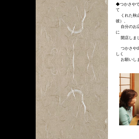
◆つかさや
て
くれた秋山
彼）、
自分のお店
に
開店しま
つかさや出
しく
お願いし