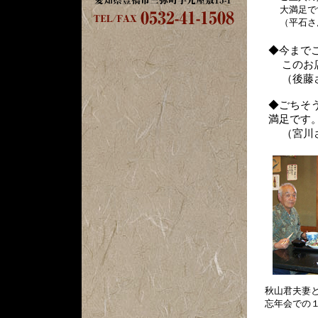
大満足で
（平石さ
◆今まで
このお店
（後藤
◆ごちそ
満足です
（宮川
秋山君夫妻
忘年会での