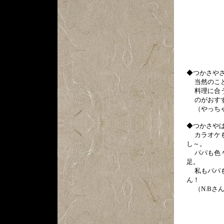
◆つかさや
当然のこと
料理に合う
のがおすす
（やっち
◆つかさや
カラオケも
し～。
パパも色々
足。
私もパパも
ん！
（N.Bさ