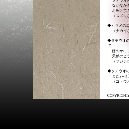
タチウオの
なかなか食
お魚とても
（スズキ
◆ヒラメの
（ナカイ
◆タチウオ
て、
ほのかに甘
天然のヒラ
（フジシロ
◆タチウオ
また2～3
（ゴトウ
COPYRIGHT