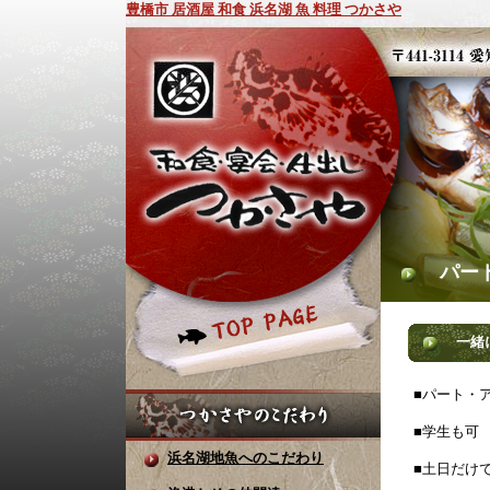
豊橋市 居酒屋 和食 浜名湖 魚 料理 つかさや
パート・
一緒に働
■パート・
■学生も可
浜名湖地魚へのこだわり
■土日だけで