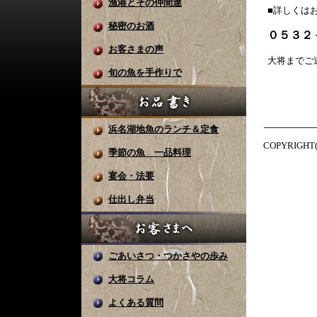
漁港とその仲間達
■詳しくは
秘密のお酒
０５３２
お客さまの声
大将までご
旬の魚を手作りで
浜名湖地魚のランチ＆定食
COPYRIGHT
季節の魚 一品料理
宴会・法要
仕出し弁当
ごあいさつ・つかさやの歩み
大将コラム
よくある質問